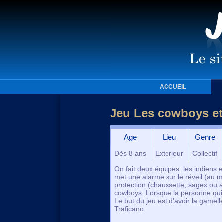
ACCUEIL
Jeu Les cowboys et
Age
Lieu
Genre
Dès 8 ans
Extérieur
Collectif
On fait deux équipes: les indiens 
met une alarme sur le réveil (au m
protection (chaussette, sagex ou au
cowboys. Lorsque la personne qui ti
Le but du jeu est d'avoir la gamell
Traficano