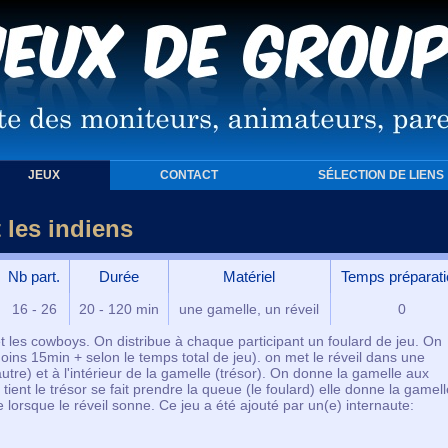
JEUX
CONTACT
SÉLECTION DE LIENS
 les indiens
Nb part.
Durée
Matériel
Temps préparati
16 - 26
20 - 120 min
une gamelle, un réveil
0
et les cowboys. On distribue à chaque participant un foulard de jeu. On
oins 15min + selon le temps total de jeu). on met le réveil dans une
tre) et à l'intérieur de la gamelle (trésor). On donne la gamelle aux
ent le trésor se fait prendre la queue (le foulard) elle donne la gamell
e lorsque le réveil sonne. Ce jeu a été ajouté par un(e) internaute: