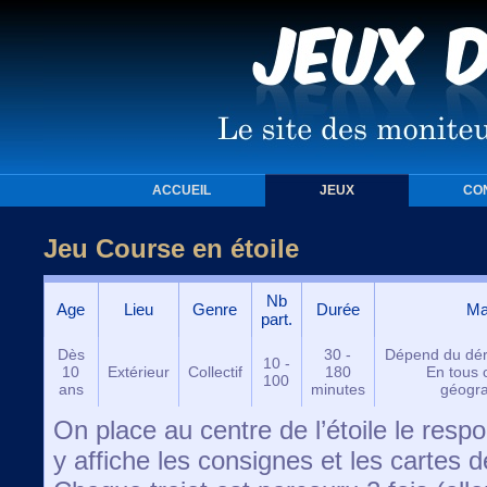
ACCUEIL
JEUX
CO
Jeu Course en étoile
Nb
Age
Lieu
Genre
Durée
Mat
part.
Dès
30 -
Dépend du dér
10 -
10
Extérieur
Collectif
180
En tous 
100
ans
minutes
géogra
On place au centre de l’étoile le respo
y affiche les consignes et les cartes d