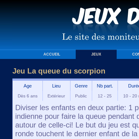
ACCUEIL
JEUX
CO
Jeu La queue du scorpion
Age
Lieu
Genre
Nb part.
Duré
Dès 6 ans
Extérieur
Public
12 - 25
10 - 20
Diviser les enfants en deux partie: 1 pa
indienne pour faire la queue pendant q
autour de celle-ci! Le but du jeu est q
ronde touchent le dernier enfant de la